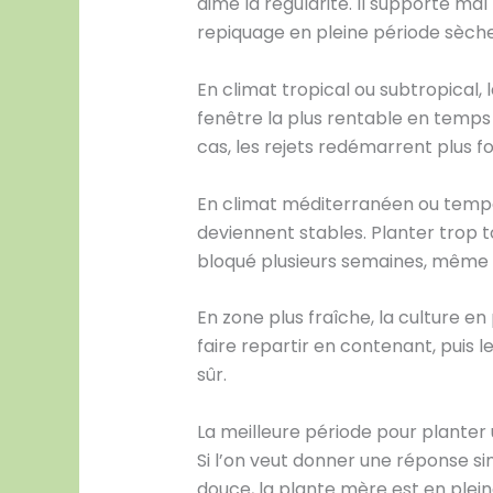
aime la régularité. Il supporte mal
repiquage en pleine période sèche
En climat tropical ou subtropical, 
fenêtre la plus rentable en temps 
cas, les rejets redémarrent plus
En climat méditerranéen ou tempéré
deviennent stables. Planter trop t
bloqué plusieurs semaines, même 
En zone plus fraîche, la culture e
faire repartir en contenant, puis l
sûr.
La meilleure période pour planter 
Si l’on veut donner une réponse si
douce, la plante mère est en plein