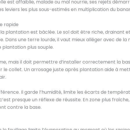
lle est affaiblie, malade ou mal nourrie, ses rejets démar
s leviers les plus sous-estimés en multiplication du banan
e rapide
la plantation est bâclée. Le sol doit être riche, drainant e
te. Dans une terre lourde, il vaut mieux alléger avec de la
plantation plus souple.
e, mais il doit permettre d’installer correctement la base
e collet. Un arrosage juste après plantation aide à mett
ir.
fférence. Il garde l’humidité, limite les écarts de températ
c’est presque un réflexe de réussite. En zone plus fraîche,
nt contre la base.
e le feuillage limite l’évaporation au moment où les raci