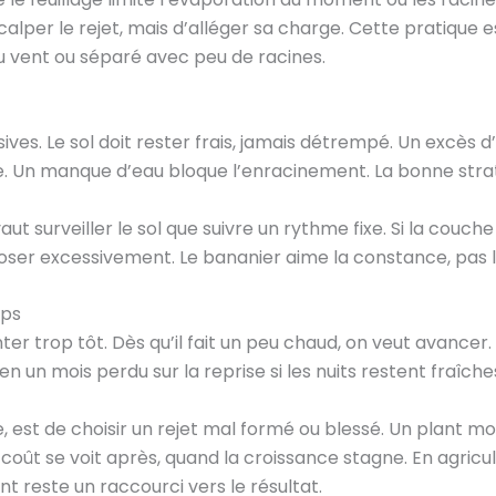
 scalper le rejet, mais d’alléger sa charge. Cette pratique 
au vent ou séparé avec peu de racines.
es. Le sol doit rester frais, jamais détrempé. Un excès d’
e. Un manque d’eau bloque l’enracinement. La bonne straté
aut surveiller le sol que suivre un rythme fixe. Si la couch
rroser excessivement. Le bananier aime la constance, pas 
mps
ter trop tôt. Dès qu’il fait un peu chaud, on veut avance
n un mois perdu sur la reprise si les nuits restent fraîche
e, est de choisir un rejet mal formé ou blessé. Un plant
ai coût se voit après, quand la croissance stagne. En agri
nt reste un raccourci vers le résultat.