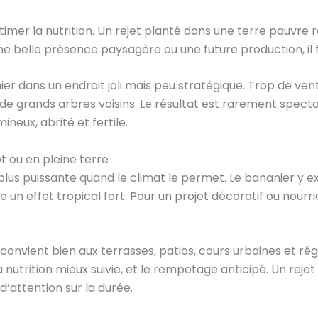
timer la nutrition. Un rejet planté dans une terre pauvre 
 belle présence paysagère ou une future production, il fa
er dans un endroit joli mais peu stratégique. Trop de ven
de grands arbres voisins. Le résultat est rarement spect
eux, abrité et fertile.
t ou en pleine terre
a plus puissante quand le climat le permet. Le bananier y 
 un effet tropical fort. Pour un projet décoratif ou nourric
 Il convient bien aux terrasses, patios, cours urbaines et r
la nutrition mieux suivie, et le rempotage anticipé. Un reje
’attention sur la durée.