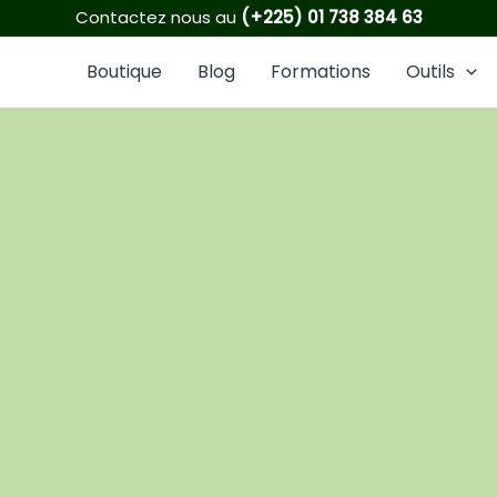
1
6
2
8
21
3
5
6
16
Contactez nous au
(+225) 01 738 384 63
produit
produits
produits
produits
produits
produits
produits
produits
produits
Boutique
Blog
Formations
Outils