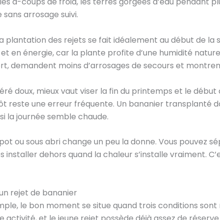
 les à-coups de froid, les terres gorgées d’eau pendant plus
 sans arrosage suivi.
la plantation des rejets se fait idéalement au début de la s
et en énergie, car la plante profite d’une humidité nature
 fort, demandent moins d’arrosages de secours et montre
 doux, mieux vaut viser la fin du printemps et le début de
ôt reste une erreur fréquente. Un bananier transplanté da
si la journée semble chaude.
n pot ou sous abri change un peu la donne. Vous pouvez sép
es installer dehors quand la chaleur s’installe vraiment. C
un rejet de bananier
mple, le bon moment se situe quand trois conditions sont 
e activité, et le jeune rejet possède déjà assez de réserv