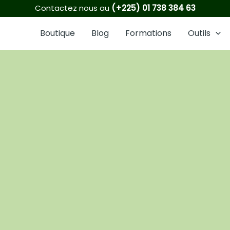
1
6
2
8
16
21
3
5
6
Contactez nous au
(+225) 01 738 384 63
produit
produits
produits
produits
produits
produits
produits
produits
produits
Boutique
Blog
Formations
Outils