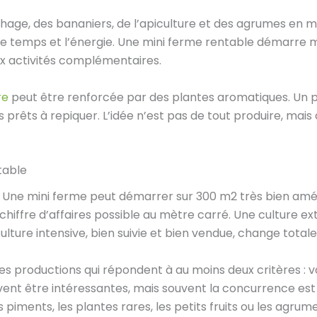
îchage, des bananiers, de l’apiculture et des agrumes en
 le temps et l’énergie. Une mini ferme rentable démarre 
eux activités complémentaires.
re
peut être renforcée par des plantes aromatiques. Un
rêts à repiquer. L’idée n’est pas de tout produire, mais de
table
e. Une mini ferme peut démarrer sur 300 m2 très bien amé
e chiffre d’affaires possible au mètre carré. Une culture e
lture intensive, bien suivie et bien vendue, change total
z les productions qui répondent à au moins deux critères :
vent être intéressantes, mais souvent la concurrence est f
ns piments, les plantes rares, les petits fruits ou les agr