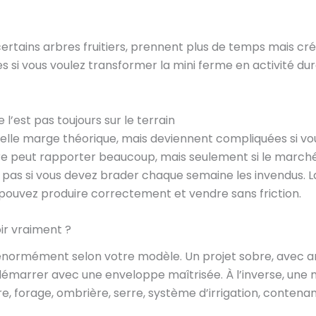
rtains arbres fruitiers, prennent plus de temps mais cr
es si vous voulez transformer la mini ferme en activité dur
 l’est pas toujours sur le terrain
belle marge théorique, mais deviennent compliquées si vou
re peut rapporter beaucoup, mais seulement si le marché l
pas si vous devez brader chaque semaine les invendus. La 
us pouvez produire correctement et vendre sans friction.
ir vraiment ?
énormément selon votre modèle. Un projet sobre, avec arr
marrer avec une enveloppe maîtrisée. À l’inverse, une mi
ture, forage, ombrière, serre, système d’irrigation, contena