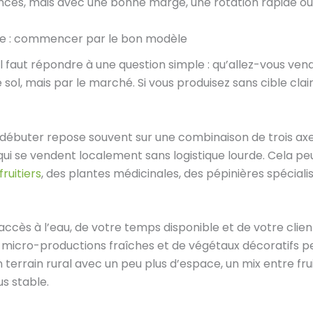
rences, mais avec une bonne marge, une rotation rapide ou
le : commencer par le bon modèle
 il faut répondre à une question simple : qu’allez-vous v
l, mais par le marché. Si vous produisez sans cible clair
débuter repose souvent sur une combinaison de trois axes
 qui se vendent localement sans logistique lourde. Cela p
fruitiers
, des plantes médicinales, des pépinières spécial
accès à l’eau, de votre temps disponible et de votre clien
e micro-productions fraîches et de végétaux décoratifs p
 terrain rural avec un peu plus d’espace, un mix entre frui
s stable.