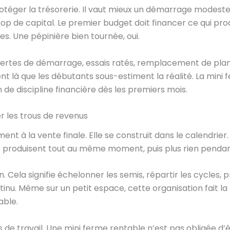
protéger la trésorerie. Il vaut mieux un démarrage modest
p de capital. Le premier budget doit financer ce qui prod
es. Une pépinière bien tournée, oui.
: pertes de démarrage, essais ratés, remplacement de pl
 là que les débutants sous-estiment la réalité. La mini 
de discipline financière dès les premiers mois.
r les trous de revenus
ment à la vente finale. Elle se construit dans le calendri
s produisent tout au même moment, puis plus rien pendan
on. Cela signifie échelonner les semis, répartir les cycles,
nu. Même sur un petit espace, cette organisation fait la 
able.
de travail. Une mini ferme rentable n’est pas obligée d’ê