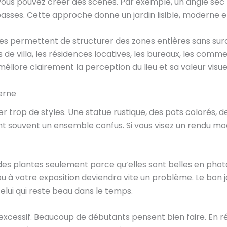
 vous pouvez créer des scènes. Par exemple, un angle sec 
sses. Cette approche donne un jardin lisible, moderne et 
tes permettent de structurer des zones entières sans sur
 de villa, les résidences locatives, les bureaux, les com
ore clairement la perception du lieu et sa valeur visuel
derne
 trop de styles. Une statue rustique, des pots colorés, de
t souvent un ensemble confus. Si vous visez un rendu mod
 des plantes seulement parce qu’elles sont belles en pho
 à votre exposition deviendra vite un problème. Le bon jar
elui qui reste beau dans le temps.
 excessif. Beaucoup de débutants pensent bien faire. En réa