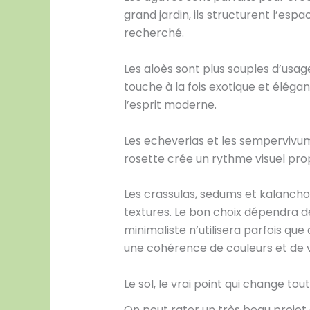
grand jardin, ils structurent l’esp
recherché.
Les aloès sont plus souples d’usage
touche à la fois exotique et élégan
l’esprit moderne.
Les echeverias et les sempervivu
rosette crée un rythme visuel propr
Les crassulas, sedums et kalancho
textures. Le bon choix dépendra de
minimaliste n’utilisera parfois que
une cohérence de couleurs et de 
Le sol, le vrai point qui change tout
On peut rater un très beau projet