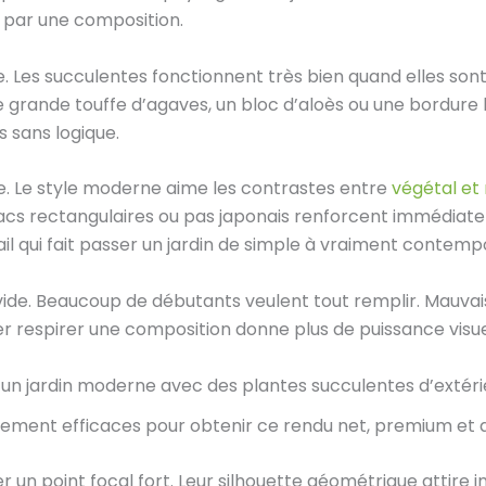
 par une composition.
ure. Les succulentes fonctionnent très bien quand elles so
e grande touffe d’agaves, un bloc d’aloès ou une bordur
s sans logique.
re. Le style moderne aime les contrastes entre
végétal et
acs rectangulaires ou pas japonais renforcent immédiate
il qui fait passer un jardin de simple à vraiment contemp
e vide. Beaucoup de débutants veulent tout remplir. Mauvai
ser respirer une composition donne plus de puissance visu
r un jardin moderne avec des plantes succulentes d’extéri
èrement efficaces pour obtenir ce rendu net, premium et a
r un point focal fort. Leur silhouette géométrique attire