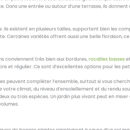
ace. Dans une entrée ou autour d’une terrasse, ils donnent 
. Ils existent en plusieurs tailles, supportent bien les c
te. Certaines variétés offrent aussi une belle floraison, ce
ms conviennent très bien aux bordures,
rocailles basses
et
e et régulier. Ce sont d’excellentes options pour les peti
es peuvent compléter l’ensemble, surtout si vous cherchez
 votre climat, du niveau d’ensoleillement et du rendu sou
 deux ou trois espèces. Un jardin plus vivant peut en mixer
volumes.
 avec de bonnes plantes simplement à cause d’un sol mal