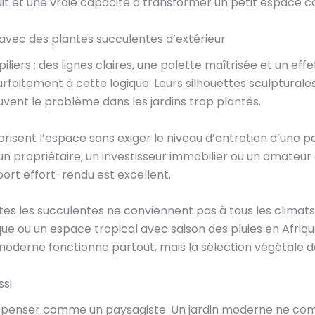
duit et une vraie capacité à transformer un petit espace 
avec des plantes succulentes d’extérieur
liers : des lignes claires, une palette maîtrisée et un effe
faitement à cette logique. Leurs silhouettes sculpturales
souvent le problème dans les jardins trop plantés.
orisent l’espace sans exiger le niveau d’entretien d’une p
n propriétaire, un investisseur immobilier ou un amateur d
ort effort-rendu est excellent.
es les succulentes ne conviennent pas à tous les climats. 
ue ou un espace tropical avec saison des pluies en Afriqu
oderne fonctionne partout, mais la sélection végétale do
ssi
faut penser comme un paysagiste. Un jardin moderne ne c