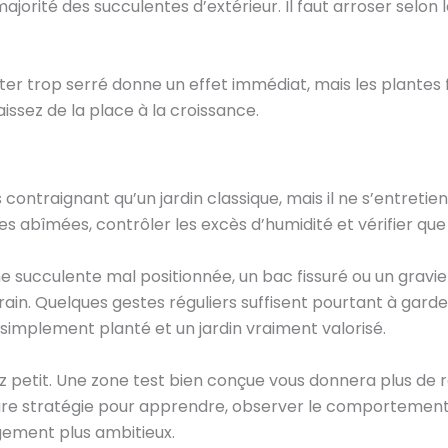
orité des succulentes d’extérieur. Il faut arroser selon la
lanter trop serré donne un effet immédiat, mais les plantes 
Laissez de la place à la croissance.
ontraignant qu’un jardin classique, mais il ne s’entretient p
les abîmées, contrôler les excès d’humidité et vérifier que
ne succulente mal positionnée, un bac fissuré ou un gravi
. Quelques gestes réguliers suffisent pourtant à garder 
n simplement planté et un jardin vraiment valorisé.
petit. Une zone test bien conçue vous donnera plus de r
eure stratégie pour apprendre, observer le comportement 
ement plus ambitieux.