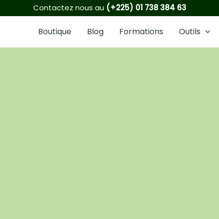
1
6
2
8
16
21
3
5
6
Contactez nous au
(+225) 01 738 384 63
produit
produits
produits
produits
produits
produits
produits
produits
produits
Boutique
Blog
Formations
Outils