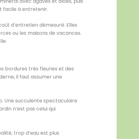
minéral avec agaves et aloès, puis
facile à entretenir.
coût d’entretien démesuré. Elles
merces ou les maisons de vacances.
le.
s bordures très fleuries et des
erne, il faut assumer une
to. Une succulente spectaculaire
din n’est pas celui qui
lité, trop d’eau est plus