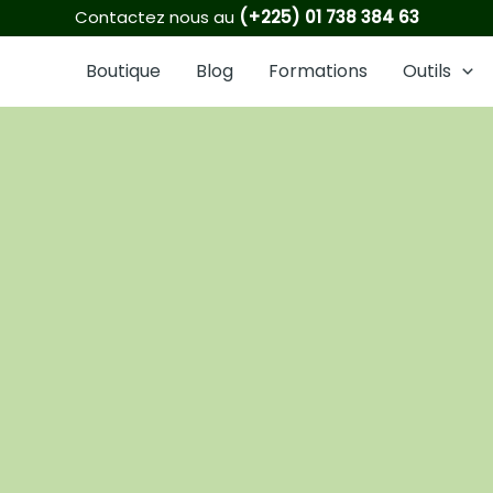
1
6
2
8
16
21
3
5
6
Contactez nous au
(+225) 01 738 384 63
produit
produits
produits
produits
produits
produits
produits
produits
produits
Boutique
Blog
Formations
Outils