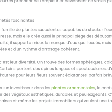
autres prennent de l’ampleur et deviennent de vraies pi
riétés fascinantes
famille de plantes succulentes capables de stocker l’eau 
resse, mais elle crée aussi le principal piège des débutan
éalité, il supporte mieux le manque d’eau que l’excès, mais
ière et d’un rythme d’arrosage cohérent.
 c’est leur diversité. On trouve des formes sphériques, co
ertains portent des épines longues et spectaculaires, d
, d’autres pour leurs fleurs souvent éclatantes, parfois b
ou un investisseur dans les
plantes ornementales
, le cact
 des végétaux esthétiques, durables et peu exigeants. C
urbaines et même les projets immobiliers qui veulent une