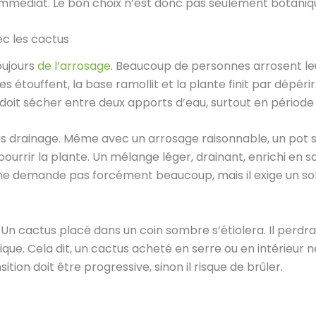
médiat. Le bon choix n’est donc pas seulement botanique, il
ec les cactus
oujours
de l’arrosage
. Beaucoup de personnes arrosent l
ines étouffent, la base ramollit et la plante finit par dépé
doit sécher entre deux apports d’eau, surtout en période 
s drainage. Même avec un arrosage raisonnable, un pot s
ourrir la plante. Un mélange léger, drainant, enrichi en 
ne demande pas forcément beaucoup, mais il exige un sol q
if. Un cactus placé dans un coin sombre s’étiolera. Il pe
que. Cela dit, un cactus acheté en serre ou en intérieur 
sition doit être progressive, sinon il risque de brûler.