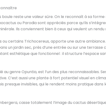
connaître
us boule reste une valeur sûre. On le reconnaît à sa form
ocactus ou Parodia sont appréciés parce qu’ils s’intègren
érale. Ils conviennent bien à ceux qui veulent un rendu 
ou certains Trichocereus, apporte une autre ambiance. Plus
ns un jardin sec, près d’une entrée ou sur une terrasse c
ant esthétique que fonctionnel : il structure l’espace s
é au genre Opuntia, est l’un des plus reconnaissables. Se
ive. C’est aussi une plante à fort potentiel visuel en clima
ois presque invisibles, qui le rendent moins pratique dans 
mbergera, casse totalement l’image du cactus désertique