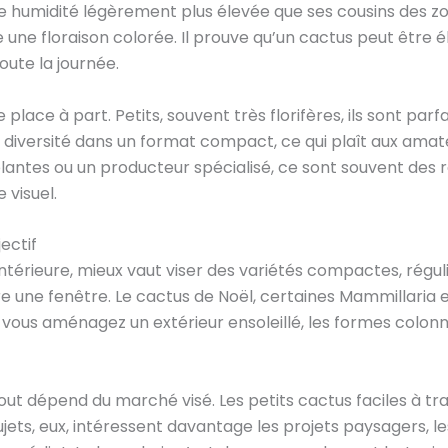
e humidité légèrement plus élevée que ses cousins des zon
che une floraison colorée. Il prouve qu’un cactus peut être 
oute la journée.
 place à part. Petits, souvent très florifères, ils sont p
de diversité dans un format compact, ce qui plaît aux am
lantes ou un producteur spécialisé, ce sont souvent des r
 visuel.
ectif
 intérieure, mieux vaut viser des variétés compactes, régu
re une fenêtre. Le cactus de Noël, certaines Mammillaria 
e, vous aménagez un extérieur ensoleillé, les formes colon
tout dépend du marché visé. Les petits cactus faciles à tr
ujets, eux, intéressent davantage les projets paysagers, le