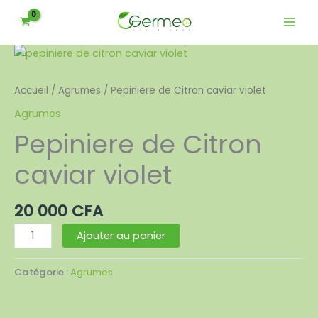
Aller
1
6
2
8
21
3
5
6
16
au
produit
produits
produits
produits
produits
produits
produits
produits
produits
contenu
quantité
de
Pepiniere
Accueil
/
Agrumes
/ Pepiniere de Citron caviar violet
de
Agrumes
Citron
Pepiniere de Citron
caviar
violet
caviar violet
20 000
CFA
Ajouter au panier
Catégorie :
Agrumes