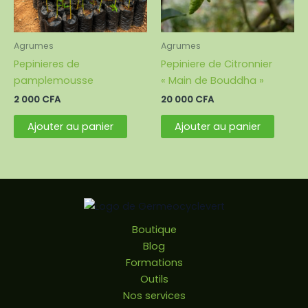
Agrumes
Agrumes
Pepinieres de
Pepiniere de Citronnier
pamplemousse
« Main de Bouddha »
2 000
CFA
20 000
CFA
Ajouter au panier
Ajouter au panier
Boutique
Blog
Formations
Outils
Nos services