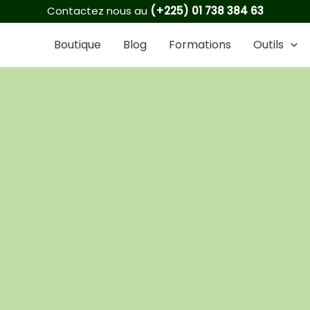
1
6
2
8
16
21
3
5
6
Contactez nous au
(+225) 01 738 384 63
produit
produits
produits
produits
produits
produits
produits
produits
produits
Boutique
Blog
Formations
Outils