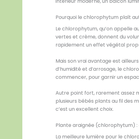
intérieur moderne, un balcon lumi
Pourquoi le chlorophytum plaît au
Le chlorophytum, qu’on appelle aus
vertes et crème, donnent du volume
rapidement un effet végétal propr
Mais son vrai avantage est ailleur
d’humidité et d’arrosage, le chlo
commencer, pour garnir un espace l
Autre point fort, rarement assez mi
plusieurs bébés plants au fil des m
c’est un excellent choix.
Plante araignée (chlorophytum) : e
La meilleure lumière pour le chlor