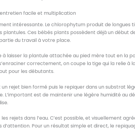
ntretien facile et multiplication
aiment intéressante. Le chlorophytum produit de longues t
 plantules. Ces bébés plants possèdent déjà un début de 
 partie du travail à votre place.
 à laisser la plantule attachée au pied mère tout en la po
nraciner correctement, on coupe la tige qui la relie à la 
tout pour les débutants.
n rejet bien formé puis le repiquer dans un substrat lége
e. L’important est de maintenir une légère humidité au dé
ise.
es rejets dans l’eau. C’est possible, et visuellement agréa
d’attention. Pour un résultat simple et direct, le repiqua