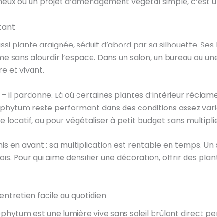
neux ou un projet d’aménagement végétal simple, c’est un
tant
si plante araignée, séduit d’abord par sa silhouette. Ses 
 sans alourdir l’espace. Dans un salon, un bureau ou une
e et vivant.
s – il pardonne. Là où certaines plantes d’intérieur récla
rophytum reste performant dans des conditions assez varié
ocatif, ou pour végétaliser à petit budget sans multiplie
s en avant : sa multiplication est rentable en temps. Un se
ois. Pour qui aime densifier une décoration, offrir des pla
ntretien facile au quotidien
ophytum est une lumière vive sans soleil brûlant direct p