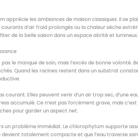
apprécie les ambiances de maison classiques. Il se plaît
 courants d’air froid prolongés ou la chaleur sèche extr
ofiter de la belle saison dans un espace abrité et lumineux.
issance
t pas le manque de soin, mais l’excès de bonne volonté.
ochés. Quand les racines restent dans un substrat const
oductive.
s courant. Elles peuvent venir d’un air trop sec, d’une eau 
tress accumulé. Ce n’est pas forcément grave, mais c’est 
ches pour garder un aspect net.
urs un problème immédiat. Le chlorophytum supporte assez
e devient totalement compacte et que l’eau traverse sans