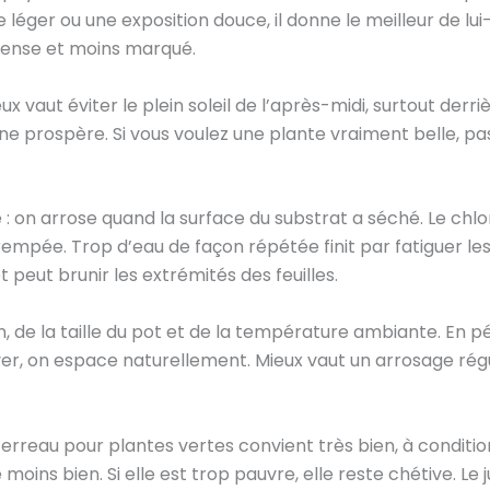
e léger ou une exposition douce, il donne le meilleur de l
dense et moins marqué.
 vaut éviter le plein soleil de l’après-midi, surtout derriè
’il ne prospère. Si vous voulez une plante vraiment belle, p
le : on arrose quand la surface du substrat a séché. Le c
empée. Trop d’eau de façon répétée finit par fatiguer le
 peut brunir les extrémités des feuilles.
, de la taille du pot et de la température ambiante. En 
iver, on espace naturellement. Mieux vaut un arrosage rég
terreau pour plantes vertes convient très bien, à condition 
 moins bien. Si elle est trop pauvre, elle reste chétive. Le