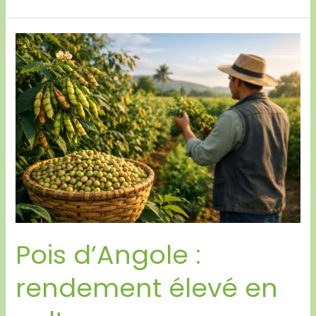
Pois
d’Angole
:
rendement
élevé
en
culture
Pois d’Angole :
rendement élevé en