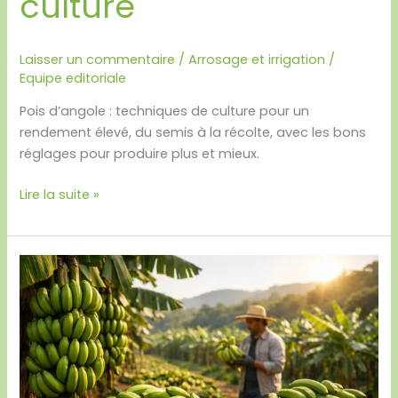
culture
Laisser un commentaire
/
Arrosage et irrigation
/
Equipe editoriale
Pois d’angole : techniques de culture pour un
rendement élevé, du semis à la récolte, avec les bons
réglages pour produire plus et mieux.
Lire la suite »
Rendement
banane
plantain
par
hectare
réaliste