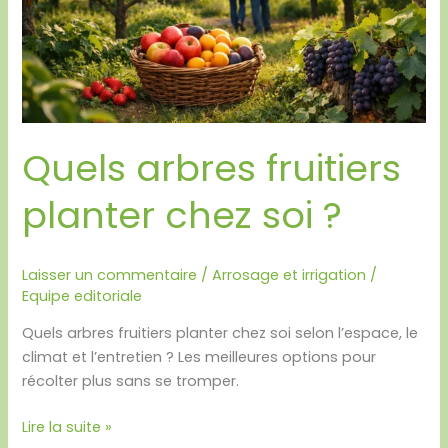
?
Quels arbres fruitiers
planter chez soi ?
Laisser un commentaire
/
Arrosage et irrigation
/
Equipe editoriale
Quels arbres fruitiers planter chez soi selon l’espace, le
climat et l’entretien ? Les meilleures options pour
récolter plus sans se tromper.
Lire la suite »