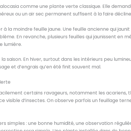
l’alocasia comme une plante verte classique. Elle demand
éreux ou un air sec permanent suffisent à la faire décline
 à la moindre feuille jaune. Une feuille ancienne qui jaun
blème. En revanche, plusieurs feuilles qui jaunissent en
e lumière.
la saison. En hiver, surtout dans les intérieurs peu lumineux
ge et d’engrais qu’en été finit souvent mal.
lerte
facilement certains ravageurs, notamment les acariens, th
ce visible d’insectes. On observe parfois un feuillage ter
ers simples : une bonne humidité, une observation régulièr
 correction sera simple. Une plante installée dans de bon