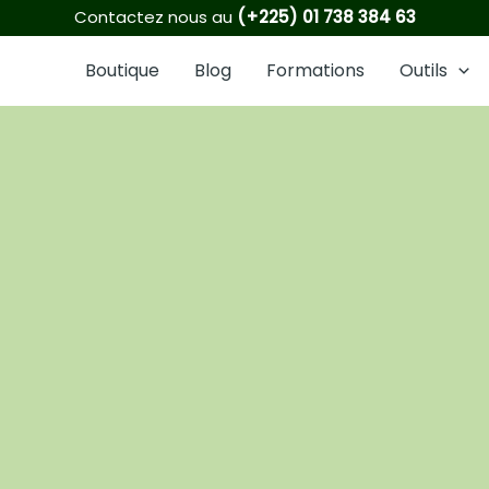
1
6
2
8
16
21
3
5
6
Contactez nous au
(+225) 01 738 384 63
produit
produits
produits
produits
produits
produits
produits
produits
produits
Boutique
Blog
Formations
Outils