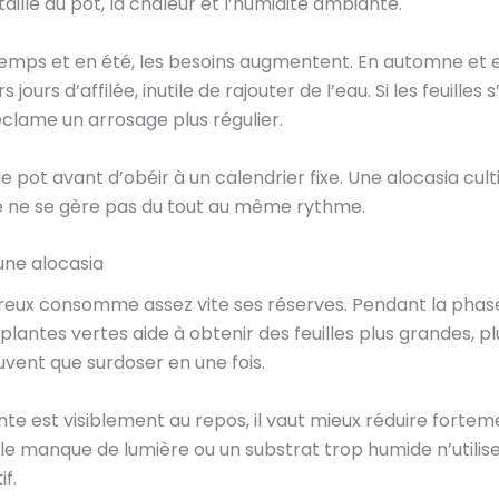
taille du pot, la chaleur et l’humidité ambiante.
temps et en été, les besoins augmentent. En automne et e
 jours d’affilée, inutile de rajouter de l’eau. Si les feuille
clame un arrosage plus régulier.
le pot avant d’obéir à un calendrier fixe. Une alocasia cult
fé ne se gère pas du tout au même rythme.
une alocasia
éreux consomme assez vite ses réserves. Pendant la phas
plantes vertes aide à obtenir des feuilles plus grandes, p
uvent que surdoser en une fois.
ante est visiblement au repos, il vaut mieux réduire fortem
, le manque de lumière ou un substrat trop humide n’utilis
f.