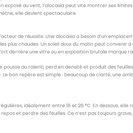
 exposé au vent, l’alocasia peut vite montrer ses limites.
rie, elle devient spectaculaire.
facteur de réussite. Une alocasia a besoin d’un emplaceme
es plus chaudes. Un soleil doux du matin peut convenir à ce
fort derrière une vitre ou en exposition brutale marque ra
 pousse au ralenti, perd en densité et produit des feuilles p
ûle. Le bon repère est simple : beaucoup de clarté, une 
égulières, idéalement entre 18 et 28 °C. En dessous, elle 
epos et perdre des feuilles. Ce n’est pas toujours grave,