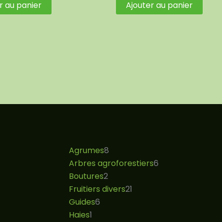
r au panier
Ajouter au panier
Agrumes
8
Arbres agroforestiers
6
Boutures
2
Fruitiers divers
21
Guides
6
Haies
1