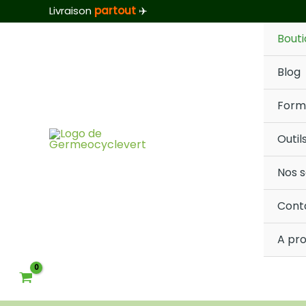
Trié
Aller
Livraison
partout
✈️
par
au
popularité
Bout
contenu
Blog
Form
Outil
Nos s
Cont
A pr