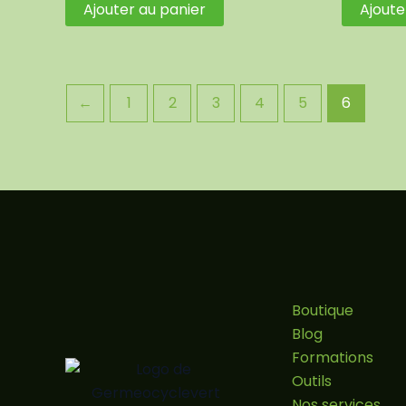
Ajouter au panier
Ajoute
←
1
2
3
4
5
6
Boutique
Blog
Formations
Outils
Nos services